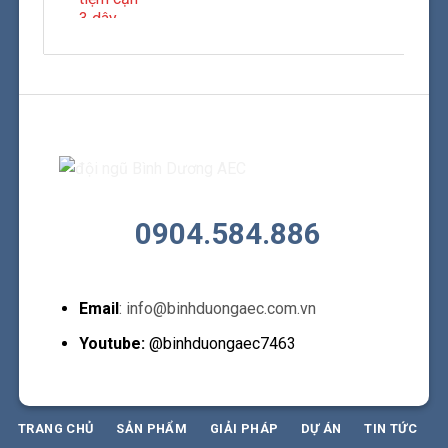
0904.584.886
Email
: info@binhduongaec.com.vn
Youtube:
@binhduongaec7463
TRANG CHỦ
SẢN PHẨM
GIẢI PHÁP
DỰ ÁN
TIN TỨC