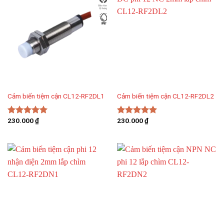
Cảm biến tiệm cận CL12-RF2DL1
Cảm biến tiệm cận CL12-RF2DL2
230.000
₫
230.000
₫
Được xếp
Được xếp
hạng
5.00
hạng
5.00
5 sao
5 sao