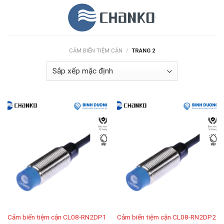
Skip
to
content
CẢM BIẾN TIỆM CẬN
/
TRANG 2
Cảm biến tiệm cận CL08-RN2DP1
Cảm biến tiệm cận CL08-RN2DP2