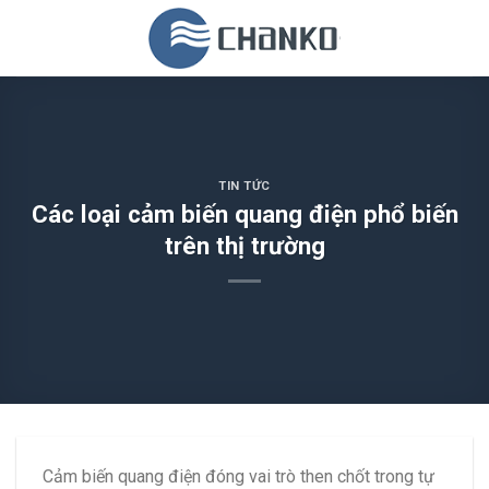
Skip
to
content
TIN TỨC
Các loại cảm biến quang điện phổ biến
trên thị trường
Cảm biến quang điện đóng vai trò then chốt trong tự