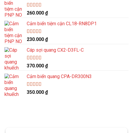
Được xếp
260.000
₫
hạng
5.00
5
sao
Cảm biến tiệm cận CL18-RN8DP1
Được xếp
230.000
₫
hạng
5.00
5
sao
Cáp sợi quang CX2-D3FL-C
Được xếp
370.000
₫
hạng
5.00
5
sao
Cảm biến quang CPA-DR300N3
Được xếp
350.000
₫
hạng
5.00
5
sao