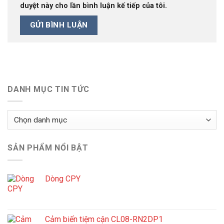
duyệt này cho lần bình luận kế tiếp của tôi.
DANH MỤC TIN TỨC
Danh
mục
tin
SẢN PHẨM NỔI BẬT
tức
Dòng CPY
Cảm biến tiệm cận CL08-RN2DP1