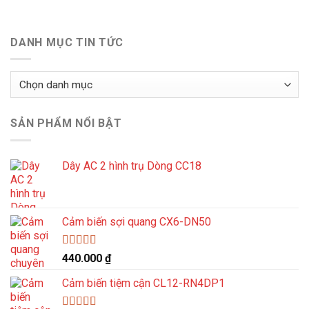
DANH MỤC TIN TỨC
Danh
mục
tin
SẢN PHẨM NỔI BẬT
tức
Dây AC 2 hình trụ Dòng CC18
Cảm biến sợi quang CX6-DN50
Được xếp
440.000
₫
hạng
5.00
5
sao
Cảm biến tiệm cận CL12-RN4DP1