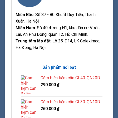
Miền Bắc
: Số 87 - 80 Khuất Duy Tiến, Thanh
Xuân, Hà Nội.
Miền Nam
: Số 40 đường N1, khu dân cư Vườn
Lài, An Phú Đông, quận 12, Hồ Chí Minh.
Trung tâm lắp đặt
: Lô 25-D14, LK Geleximco,
Hà Đông, Hà Nội.
Sản phẩm nổi bật
Cảm biến tiệm cận CL40-QN20D
290.000
₫
Cảm biến tiệm cận CL30-QN10D
260.000
₫