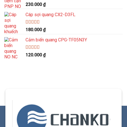
Được xếp
230.000
₫
hạng
5.00
5
sao
Cáp sợi quang CX2-D3FL
Được xếp
180.000
₫
hạng
5.00
5
sao
Cảm biến quang CPG-TF05N3Y
Được xếp
120.000
₫
hạng
5.00
5
sao