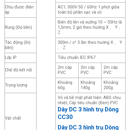
Chịu được điện
AC1, 000V 50 / 60Hz 1 phút giữa
áp
toàn bộ phần sạc và vỏ
Biên độ lên và xuống 10 ~ 55Hz là
Rung (Độ bền)
1,5mm, 2 giờ theo hướng X 、 Y 、
Z
Tác động (Độ
300m / s² 3 lần theo hướng X 、 Y
bền)
、 Z
Lớp IP
Tiêu chuẩn IEC IP67
2m cáp
2m cáp
2m cáp
Chế độ kết nối
PVC
PVC
PVC
Khoảng
Khoảng
Khoảng
Trọng lượng
60g
140g
200g
Vỏ và bề mặt phát hiện: ABS chịu
nhiệt, Cáp tiêu chuẩn (Đen) PVC
Dây DC 3 hình trụ Dòng
CC30
Vật chất
Dây DC 3 hình trụ Dòng