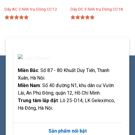
Dây AC 2 hình trụ Dòng CC12
Dây DC 3 hình trụ Dòng CC18
Được xếp
Được xếp
hạng
5.00
hạng
5.00
5 sao
5 sao
Miền Bắc
: Số 87 - 80 Khuất Duy Tiến, Thanh
Xuân, Hà Nội.
Miền Nam
: Số 40 đường N1, khu dân cư Vườn
Lài, An Phú Đông, quận 12, Hồ Chí Minh.
Trung tâm lắp đặt
: Lô 25-D14, LK Geleximco,
Hà Đông, Hà Nội.
Sản phẩm nổi bật