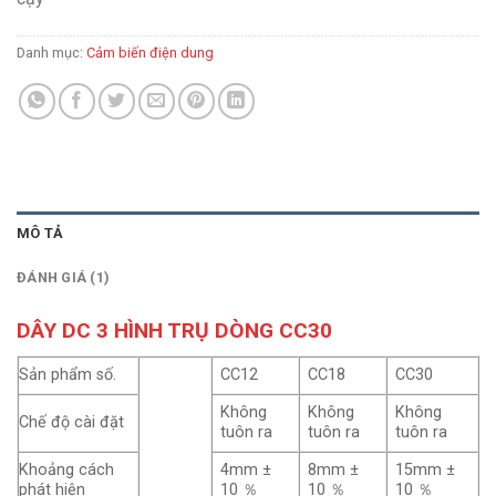
Danh mục:
Cảm biến điện dung
MÔ TẢ
ĐÁNH GIÁ (1)
DÂY DC 3 HÌNH TRỤ DÒNG CC30
Sản phẩm số.
CC12
CC18
CC30
Không
Không
Không
Chế độ cài đặt
tuôn ra
tuôn ra
tuôn ra
Khoảng cách
4mm ±
8mm ±
15mm ±
phát hiện
10 ％
10 ％
10 ％