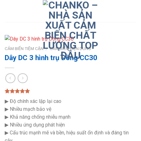
Skip
to
content
CẢM BIẾN TIỆM CẬN
/
CẢM BIẾN ĐIỆN DUNG
Dây DC 3 hình trụ Dòng CC30
5.00
1
trên 5
▶ Độ chính xác lặp lại cao
dựa trên
đánh giá
▶ Nhiều mạch bảo vệ
▶ Khả năng chống nhiễu mạnh
▶ Nhiều ứng dụng phát hiện
▶ Cấu trúc mạnh mẽ và bền, hiệu suất ổn định và đáng tin
cậy