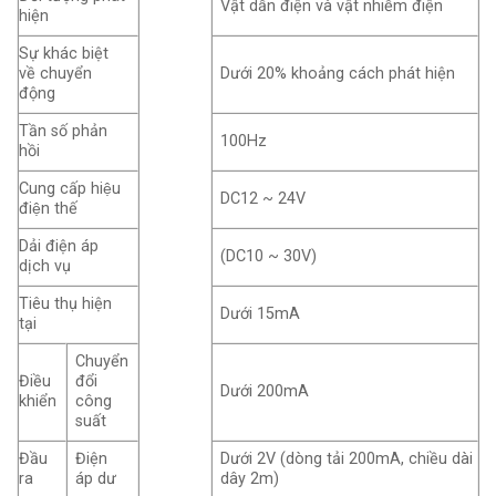
Vật dẫn điện và vật nhiễm điện
hiện
Sự khác biệt
về chuyển
Dưới 20% khoảng cách phát hiện
động
Tần số phản
100Hz
hồi
Cung cấp hiệu
DC12 ~ 24V
điện thế
Dải điện áp
(DC10 ~ 30V)
dịch vụ
Tiêu thụ hiện
Dưới 15mA
tại
Chuyển
Điều
đổi
Dưới 200mA
khiển
công
suất
Đầu
Điện
Dưới 2V (dòng tải 200mA, chiều dài
ra
áp dư
dây 2m)