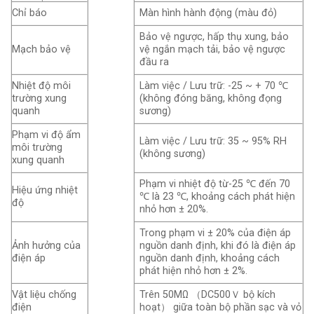
Chỉ báo
Màn hình hành động (màu đỏ)
Bảo vệ ngược, hấp thụ xung, bảo
Mạch bảo vệ
vệ ngắn mạch tải, bảo vệ ngược
đầu ra
Nhiệt độ môi
Làm việc / Lưu trữ: -25 ~ + 70 ℃
trường xung
(không đóng băng, không đọng
quanh
sương)
Phạm vi độ ẩm
Làm việc / Lưu trữ: 35 ~ 95% RH
môi trường
(không sương)
xung quanh
Phạm vi nhiệt độ từ-25 ℃ đến 70
Hiệu ứng nhiệt
℃ là 23 ℃, khoảng cách phát hiện
độ
nhỏ hơn ± 20%.
Trong phạm vi ± 20% của điện áp
Ảnh hưởng của
nguồn danh định, khi đó là điện áp
điện áp
nguồn danh định, khoảng cách
phát hiện nhỏ hơn ± 2%.
Vật liệu chống
Trên 50MΩ （DC500Ｖ bộ kích
điện
hoạt） giữa toàn bộ phần sạc và vỏ