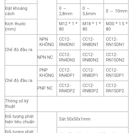
Đặt khoảng
0 ～
0 ～
0 ～ 10mm
cách
2,8mm
5,6mm
Kích thước
M12 * 1 *
M18 * 1 *
M30 * 1.5 *
(mm)
80
80
80
NPN
CC12-
CC12-
CC12-
KHÔNG
RN4DN1
RN8DN1
RN15DN1
Chế độ đầu ra
CC12-
CC12-
CC12-
NPN NC
RN4DN2
RN8DN2
RN15DN2
PNP
CC12-
CC12-
CC12-
KHÔNG
RN4DP1
RN8DP1
RN15DP1
Chế độ đầu ra
CC12-
CC12-
CC12-
PNP NC
RN4DP2
RN8DP2
RN15DP2
Thông số kỹ
thuật
Đối tượng phát
Sắt 50x50x1mm
hiện tiêu chuẩn
Đối tượng phát