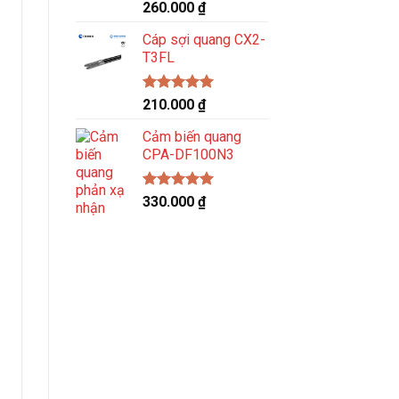
Được xếp
260.000
₫
hạng
5.00
5 sao
Cáp sợi quang CX2-
T3FL
Được xếp
210.000
₫
hạng
5.00
5 sao
Cảm biến quang
CPA-DF100N3
Được xếp
330.000
₫
hạng
5.00
5 sao