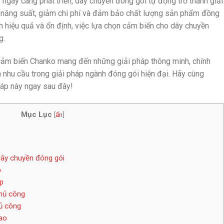
ngày càng phát triển, dây chuyền đóng gói tự động trở thành giải
o năng suất, giảm chi phí và đảm bảo chất lượng sản phẩm đồng
nh hiệu quả và ổn định, việc lựa chọn cảm biến cho dây chuyền
g.
, cảm biến Chanko mang đến những giải pháp thông minh, chính
n nhu cầu trong giải pháp ngành đóng gói hiện đại. Hãy cùng
pháp này ngay sau đây!
Mục Lục
[
ẩn
]
dây chuyền đóng gói
p
p
thủ công
hủ công
cao