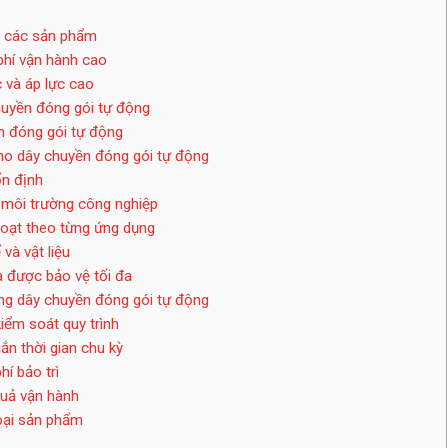
ữa các sản phẩm
 phí vận hành cao
 và áp lực cao
huyền đóng gói tự động
 đóng gói tự động
o dây chuyền đóng gói tự động
ổn định
 môi trường công nghiệp
 hoạt theo từng ứng dụng
và vật liệu
à được bảo vệ tối đa
ng dây chuyền đóng gói tự động
iểm soát quy trình
ắn thời gian chu kỳ
hí bảo trì
quả vận hành
loại sản phẩm