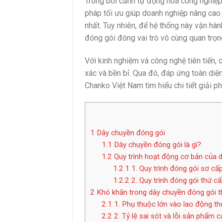
Trong bối cảnh tự động hóa công nghiệp 
pháp tối ưu giúp doanh nghiệp nâng ca
nhất. Tuy nhiên, để hệ thống này vận hà
đóng gói đóng vai trò vô cùng quan trọn
Với kinh nghiệm và công nghệ tiên tiến
xác và bền bỉ. Qua đó, đáp ứng toàn diệ
Chanko Việt Nam tìm hiểu chi tiết giải 
1
Dây chuyền đóng gói
1.1
Dây chuyền đóng gói là gì?
1.2
Quy trình hoạt động cơ bản của 
1.2.1
1. Quy trình đóng gói sơ cấ
1.2.2
2. Quy trình đóng gói thứ cấ
2
Khó khăn trong dây chuyền đóng gói 
2.1
1. Phụ thuộc lớn vào lao động t
2.2
2. Tỷ lệ sai sót và lỗi sản phẩm 