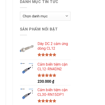
DANH MỤC TIN TỨC
Danh
mục
tin
SẢN PHẨM NỔI BẬT
tức
Dây DC 2 cảm ứng
dòng CL12
Được xếp
hạng
Cảm biến tiệm cận
5.00
5 sao
CL12-RN4DN2
Được xếp
230.000
₫
hạng
5.00
5 sao
Cảm biến tiệm cận
CL30-RN15DP1