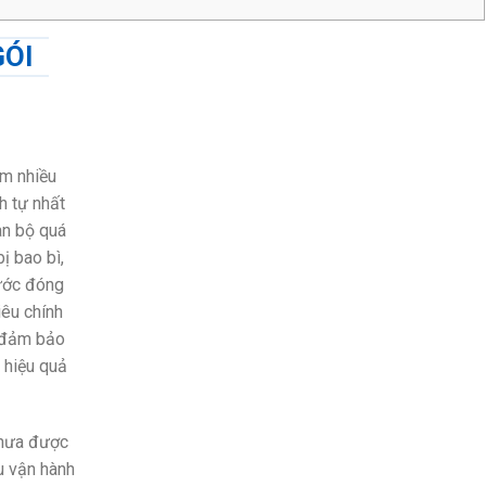
GÓI
ồm nhiều
h tự nhất
àn bộ quá
ị bao bì,
bước đóng
iêu chính
, đảm bảo
 hiệu quả
chưa được
u vận hành