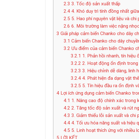
2.3
3. Tốc độ sản xuất thấp
2.4
4. Khó duy trì tính đồng nhất gi
2.5
5. Hao phí nguyên vật liệu và chi
2.6
6. Môi trường làm việc nặng nhọc
3
Giải pháp cảm biến Chanko cho dây c
3.1
Cảm biến Chanko cho dây chuyền
3.2
Ưu điểm của cảm biến Chanko ch
3.2.1
1. Phản hồi nhanh, tín hiệu 
3.2.2
2. Hoạt động ổn định trong
3.2.3
3. Hiệu chỉnh dễ dàng, linh
3.2.4
4. Phát hiện đa dạng vật thể 
3.2.5
5. Tín hiệu đầu ra ổn định v
4
Lợi ích ứng dụng cảm biến Chanko tro
4.1
1. Nâng cao độ chính xác trong k
4.2
2. Tăng tốc độ sản xuất và rút ng
4.3
3. Giảm thiểu lỗi sản xuất và chi p
4.4
4. Tối ưu hóa năng suất và hiệu 
4.5
5. Linh hoạt thích ứng với nhiều 
5
LỜI KẾT